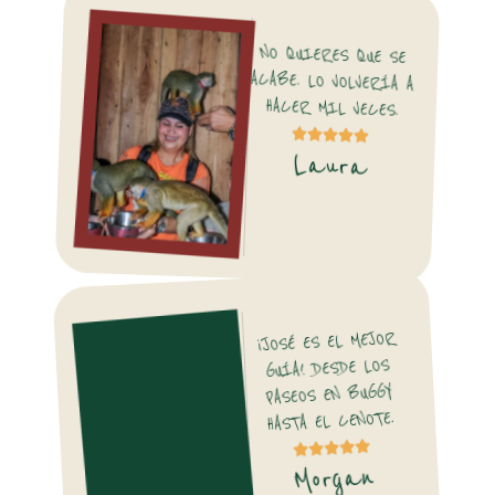
NO QUIERES QUE SE
ACABE. LO VOLVERÍA A
HACER MIL VECES.
Laura
¡JOSÉ ES EL MEJOR
GUÍA! DESDE LOS
PASEOS EN BUGGY
HASTA EL CENOTE.
Morgan